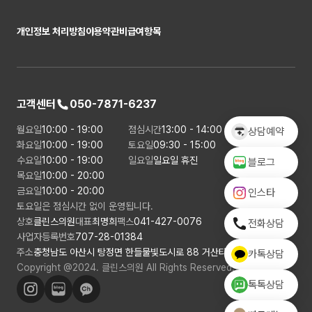
개인정보 처리방침
이용약관
비급여항목
고객센터
050-7871-6237
월요일
10:00 - 19:00
점심시간
13:00 - 14:00
상담예약
화요일
10:00 - 19:00
토요일
09:30 - 15:00
수요일
10:00 - 19:00
일요일
일요일 휴진
블로그
목요일
10:00 - 20:00
금요일
10:00 - 20:00
인스타
토요일은 점심시간 없이 운영됩니다.
상호
클린스의원
대표
최명희
팩스
041-427-0076
전화상담
사업자등록번호
707-28-01384
주소
충청남도 아산시 탕정면 한들물빛도시로 88 거산타워 4층
카톡상담
Copyright @2024. 클린스의원 All Rights Reserved.
톡톡상담